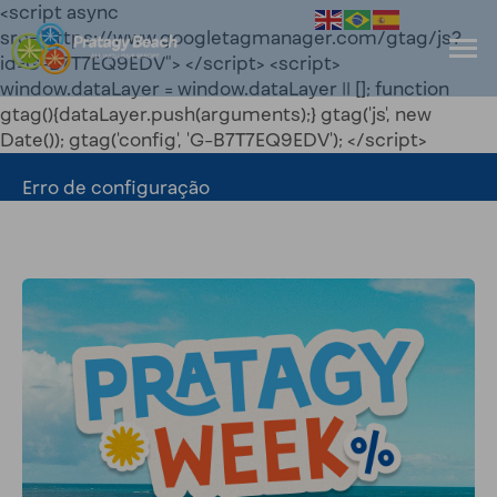
<script async
src="https://www.googletagmanager.com/gtag/js?
id=G-B7T7EQ9EDV"> </script> <script>
window.dataLayer = window.dataLayer || []; function
gtag(){dataLayer.push(arguments);} gtag('js', new
Date()); gtag('config', 'G-B7T7EQ9EDV'); </script>
Erro de configuração