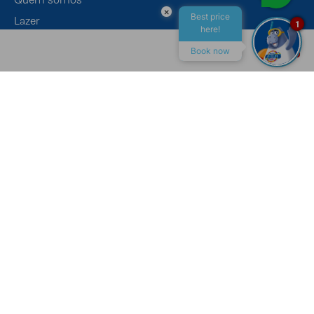
×
Best price
Lazer
1
here!
Eventos
Book now
Gastronomia
ALL INCLUSIVE
MACEIÓ
CONTATO
Canais de Atendimento
Recepção
+55 (82) 4009-7400