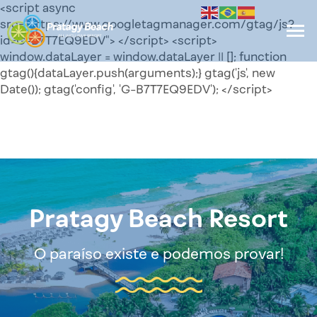
<script async
src="https://www.googletagmanager.com/gtag/js?
id=G-B7T7EQ9EDV"> </script> <script>
window.dataLayer = window.dataLayer || []; function
gtag(){dataLayer.push(arguments);} gtag('js', new
Date()); gtag('config', 'G-B7T7EQ9EDV'); </script>
Pratagy Beach Resort
O paraíso existe e podemos provar!