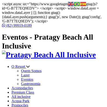
<script async src="https://www.googletagmanager.com/gtag/js?
id=G-B7T7EQ9EDV"> </script> <script> window.dataLayer =
window.dataLayer || []; function gtag()
{dataLayer.push(arguments);} gtag('js', new Date()); gtag('config',
'G-B7T7EQ9EDV'); </script>
(82) 99919-0189
Eventos - Pratagy Beach All
Inclusive
O Resort
Quem Somos
Lazer
Eventos
Gastronomia
Acomodações
Premium Class
All inclusive
Acqua Park
Promoções