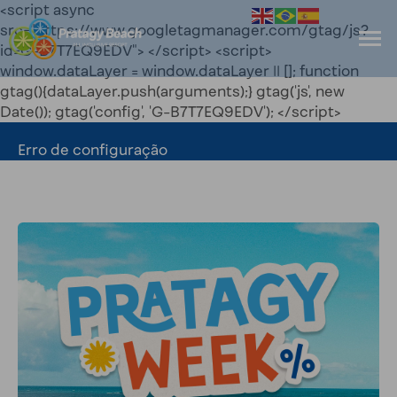
<script async
src="https://www.googletagmanager.com/gtag/js?
id=G-B7T7EQ9EDV"> </script> <script>
window.dataLayer = window.dataLayer || []; function
gtag(){dataLayer.push(arguments);} gtag('js', new
Date()); gtag('config', 'G-B7T7EQ9EDV'); </script>
Erro de configuração