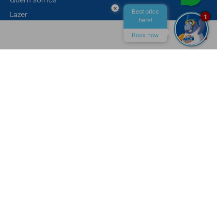
×
Best price
Lazer
1
here!
Eventos
Book now
Gastronomia
ALL INCLUSIVE
MACEIÓ
CONTATO
Canais de Atendimento
Recepção
+55 (82) 4009-7400