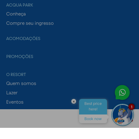
ACQUA PARK
Conheça
Compre seu ingresso
ACOMODAÇÕES
PROMOÇÕES
O RESORT
Quem somos
Lazer
×
Eventos
Best price
1
here!
Gastronomia
Book now
ALL INCLUSIVE