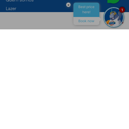
×
Best price
Lazer
1
here!
Eventos
Book now
Gastronomia
ALL INCLUSIVE
MACEIÓ
CONTATO
Canais de Atendimento
Recepção
+55 (82) 4009-7400