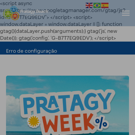
<script async
src="https://www.googletagmanager.com/gtag/js?
id=G-B7T7EQ9EDV"> </script> <script>
window.dataLayer = window.dataLayer || []; function
gtag(){dataLayer.push(arguments);} gtag('js', new
Date()); gtag('config', 'G-B7T7EQ9EDV'); </script>
Erro de configuração