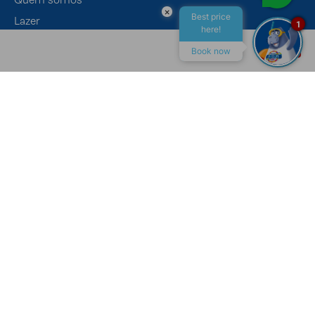
×
Best price
Lazer
1
here!
Eventos
Book now
Gastronomia
ALL INCLUSIVE
MACEIÓ
CONTATO
Canais de Atendimento
Recepção
+55 (82) 4009-7400