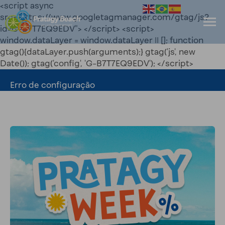
<script async
src="https://www.googletagmanager.com/gtag/js?
id=G-B7T7EQ9EDV"> </script> <script>
window.dataLayer = window.dataLayer || []; function
gtag(){dataLayer.push(arguments);} gtag('js', new
Date()); gtag('config', 'G-B7T7EQ9EDV'); </script>
Erro de configuração