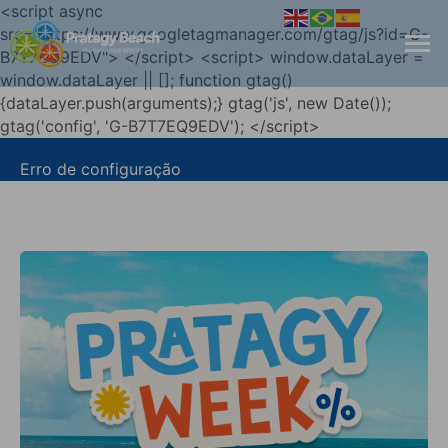
<script async
src="https://www.googletagmanager.com/gtag/js?id=G-
B7T7EQ9EDV"> </script> <script> window.dataLayer =
window.dataLayer || []; function gtag()
{dataLayer.push(arguments);} gtag('js', new Date());
gtag('config', 'G-B7T7EQ9EDV'); </script>
Erro de configuração