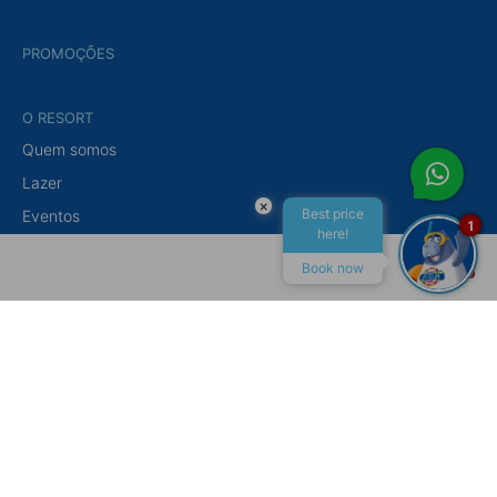
PROMOÇÕES
O RESORT
Quem somos
Lazer
×
Best price
Eventos
1
here!
Gastronomia
Book now
ALL INCLUSIVE
MACEIÓ
CONTATO