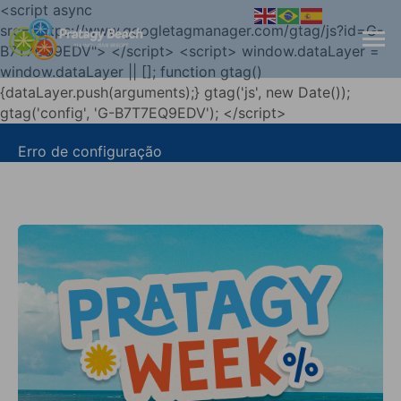
<script async
src="https://www.googletagmanager.com/gtag/js?id=G-
B7T7EQ9EDV"> </script> <script> window.dataLayer =
window.dataLayer || []; function gtag()
{dataLayer.push(arguments);} gtag('js', new Date());
gtag('config', 'G-B7T7EQ9EDV'); </script>
Erro de configuração