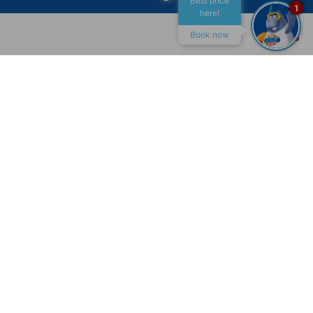
Best price
1
here!
Lazer
Book now
Eventos
Gastronomia
ALL INCLUSIVE
MACEIÓ
CONTATO
Canais de Atendimento
Recepção
+55 (82) 4009-7400