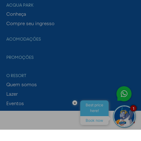
ACQUA PARK
Conheça
Compre seu ingresso
ACOMODAÇÕES
PROMOÇÕES
O RESORT
Quem somos
Lazer
×
Eventos
Best price
1
here!
Gastronomia
Book now
ALL INCLUSIVE