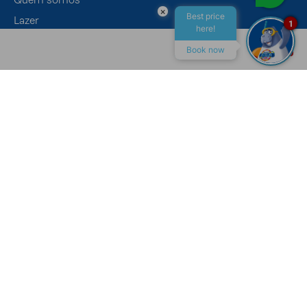
×
Best price
Lazer
1
here!
Eventos
Book now
Gastronomia
ALL INCLUSIVE
MACEIÓ
CONTATO
Canais de Atendimento
Recepção
+55 (82) 4009-7400