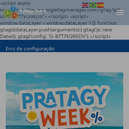
<script async
src="https://www.googletagmanager.com/gtag/js?
id=G-B7T7EQ9EDV"> </script> <script>
window.dataLayer = window.dataLayer || []; function
gtag(){dataLayer.push(arguments);} gtag('js', new
Date()); gtag('config', 'G-B7T7EQ9EDV'); </script>
Erro de configuração