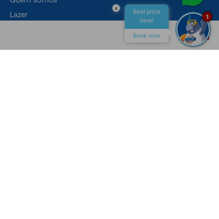
×
Best price
Lazer
1
here!
Eventos
Book now
Gastronomia
ALL INCLUSIVE
MACEIÓ
CONTATO
Canais de Atendimento
Recepção
+55 (82) 4009-7400