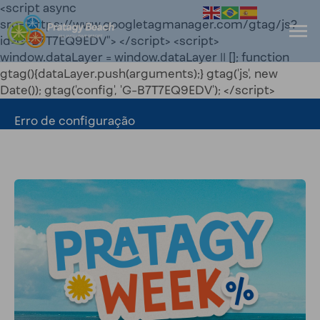
<script async
src="https://www.googletagmanager.com/gtag/js?
id=G-B7T7EQ9EDV"> </script> <script>
window.dataLayer = window.dataLayer || []; function
gtag(){dataLayer.push(arguments);} gtag('js', new
Date()); gtag('config', 'G-B7T7EQ9EDV'); </script>
Erro de configuração