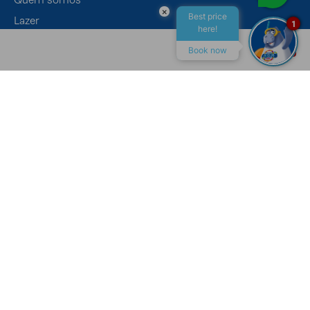
×
Best price
Lazer
1
here!
Eventos
Book now
Gastronomia
ALL INCLUSIVE
MACEIÓ
CONTATO
Canais de Atendimento
Recepção
+55 (82) 4009-7400