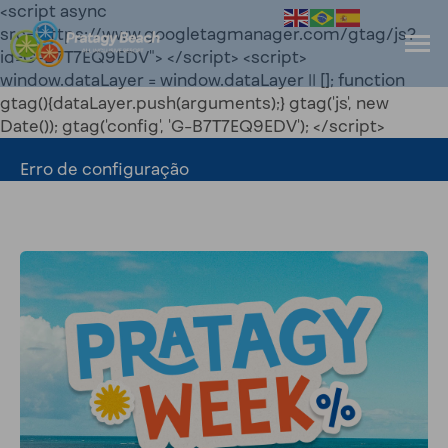
<script async
src="https://www.googletagmanager.com/gtag/js?
id=G-B7T7EQ9EDV"> </script> <script>
window.dataLayer = window.dataLayer || []; function
gtag(){dataLayer.push(arguments);} gtag('js', new
Date()); gtag('config', 'G-B7T7EQ9EDV'); </script>
Erro de configuração