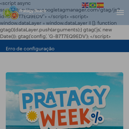
<script async
src="https://www.googletagmanager.com/gtag/js?
id=G-B7T7EQ9EDV"> </script> <script>
window.dataLayer = window.dataLayer || []; function
gtag(){dataLayer.push(arguments);} gtag('js', new
Date()); gtag('config', 'G-B7T7EQ9EDV'); </script>
Erro de configuração