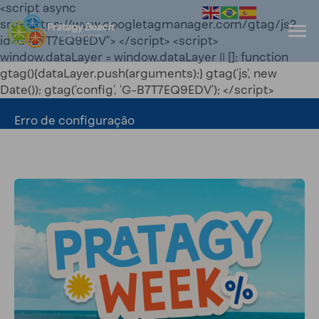
<script async
src="https://www.googletagmanager.com/gtag/js?
id=G-B7T7EQ9EDV"> </script> <script>
window.dataLayer = window.dataLayer || []; function
gtag(){dataLayer.push(arguments);} gtag('js', new
Date()); gtag('config', 'G-B7T7EQ9EDV'); </script>
Erro de configuração