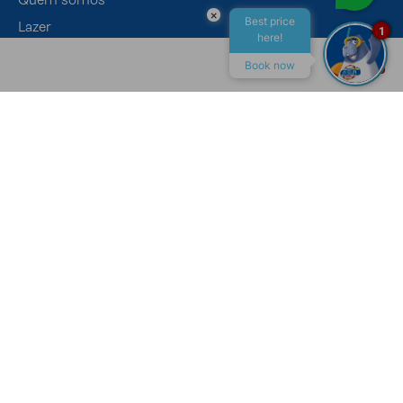
×
Best price
Lazer
1
here!
Eventos
Book now
Gastronomia
ALL INCLUSIVE
MACEIÓ
CONTATO
Canais de Atendimento
Recepção
+55 (82) 4009-7400