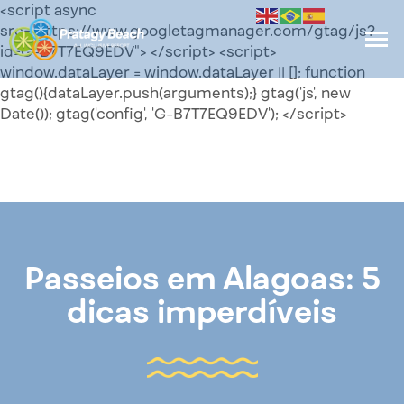
<script async
src="https://www.googletagmanager.com/gtag/js?
id=G-B7T7EQ9EDV"> </script> <script>
window.dataLayer = window.dataLayer || []; function
gtag(){dataLayer.push(arguments);} gtag('js', new
Date()); gtag('config', 'G-B7T7EQ9EDV'); </script>
Passeios em Alagoas: 5
dicas imperdíveis