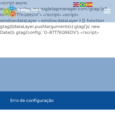
<script async
src="https://www.googletagmanager.com/gtag/js?
id=G-B7T7EQ9EDV"> </script> <script>
window.dataLayer = window.dataLayer || []; function
gtag(){dataLayer.push(arguments);} gtag('js', new
Date()); gtag('config', 'G-B7T7EQ9EDV'); </script>
Erro de configuração