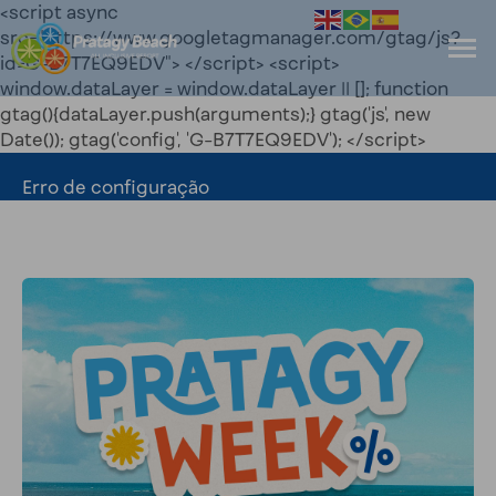
<script async
src="https://www.googletagmanager.com/gtag/js?
id=G-B7T7EQ9EDV"> </script> <script>
window.dataLayer = window.dataLayer || []; function
gtag(){dataLayer.push(arguments);} gtag('js', new
Date()); gtag('config', 'G-B7T7EQ9EDV'); </script>
Erro de configuração