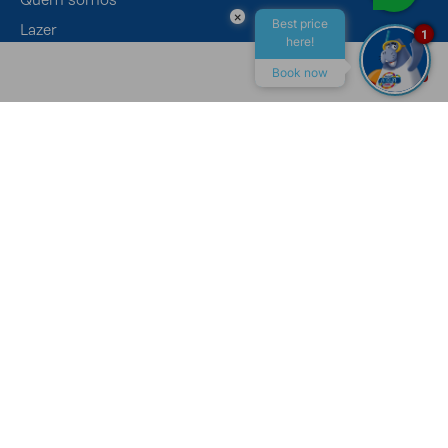
×
Best price
Lazer
1
here!
Eventos
Book now
Gastronomia
ALL INCLUSIVE
MACEIÓ
CONTATO
Canais de Atendimento
Recepção
+55 (82) 4009-7400