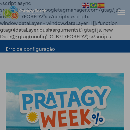
<script async
src="https://www.googletagmanager.com/gtag/js?
id=G-B7T7EQ9EDV"> </script> <script>
window.dataLayer = window.dataLayer || []; function
gtag(){dataLayer.push(arguments);} gtag('js', new
Date()); gtag('config', 'G-B7T7EQ9EDV'); </script>
Erro de configuração