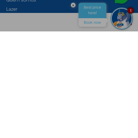
×
Best price
Lazer
1
here!
Eventos
Book now
Gastronomia
ALL INCLUSIVE
MACEIÓ
CONTATO
Canais de Atendimento
Recepção
+55 (82) 4009-7400